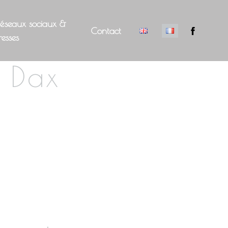
éseaux sociaux &
Contact
resses
s Dax