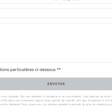
deau des cookies
tions particulières ci-dessous **
ENVOYER
s contacter. Elles sont destinées à l'entreprise et ses sous-traitants. Vous disposez de droits d’ac
it d’introduire une réclamation auprès d’une autorité de contrôle, ainsi que d’organiser le so
ra vous être demandé. Nous conservons vos données pendant la période de prise de contact puis p