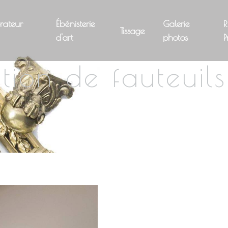
rateur
Ébénisterie
Galerie
R
Tissage
d'art
photos
P
tion de fauteuil