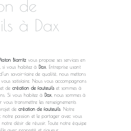
ion de
ils à Dax
iaton Biarritz
vous propose ses services en
, si vous habitez à
Dax
. Entreprise usant
d’un savoir-faire de qualité, nous mettons
 vous satisfaire. Nous vous accompagnons
jet de
création de fauteuils
et sommes à
ins. Si vous habitez à
Dax
, nous sommes à
ur vous transmettre les renseignements
projet de
création de fauteuils
. Notre
t notre passion et le partager avec vous
 notre désir de réussir. Toute notre équipe
aille avec propreté et rigueur.