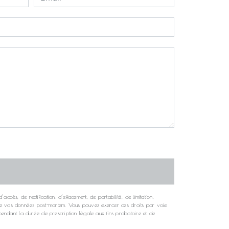
cès, de rectification, d’effacement, de portabilité, de limitation,
rt de vos données post-mortem. Vous pouvez exercer ces droits par voie
endant la durée de prescription légale aux fins probatoire et de