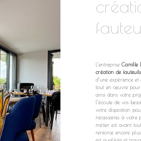
créat
fauteu
L’entreprise
Camille P
création de fauteuils
d’une expérience et 
tout en oeuvre pour
ainsi dans votre pro
l’écoute de vos beso
votre disposition po
nécessaires à votre 
métier est avant tou
renforce encore plus
est qualifiée et trav