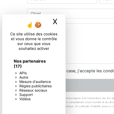
X
Masquer le ban
Ce site utilise des cookies
et vous donne le contrôle
sur ceux que vous
souhaitez activer
Nos partenaires
(17)
En cochant cette case, j'accepte les condi
APIs
Autre
Mesure d'audience
Régies publicitaires
Réseaux sociaux
Support
** Les données personnelles communiquées sont nécessaires aux fins de vou
Vidéos
d’opposition, de retrait de votre consentement à tout moment et du dro
postale ou par courrier électronique. Un justificatif d'identité pour
gestion des contentieux.